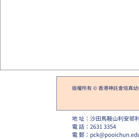
版權所有 © 香港神託會培真幼稚園
地 址：沙田馬鞍山利安邨
電 話：2631 3354
電 郵：
pck@pooichun.ed