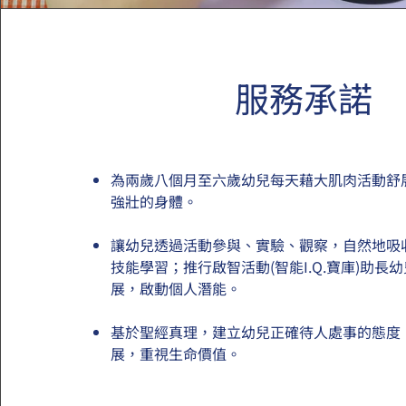
服務承諾
為兩歲八個月至六歲幼兒每天藉大肌肉活動舒
強壯的身體。
讓幼兒透過活動參與、實驗、觀察，自然地吸
技能學習；推行啟智活動(智能I.Q.寶庫)助長
展，啟動個人潛能。
基於聖經真理，建立幼兒正確待人處事的態度
展，重視生命價值。