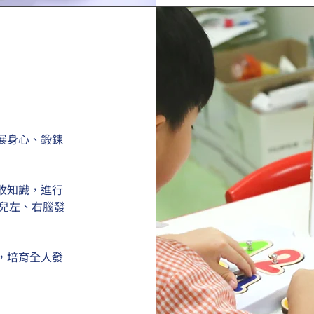
展身心、鍛鍊
收知識，進行
幼兒左、右腦發
，培育全人發