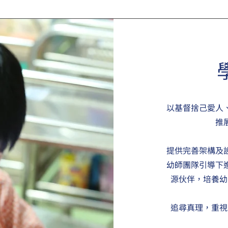
以基督捨己愛人
推
提供完善架構及
幼師團隊引導下
源伙伴，培養幼
追尋真理，重視