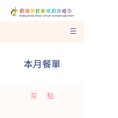
本月餐單
茶 點