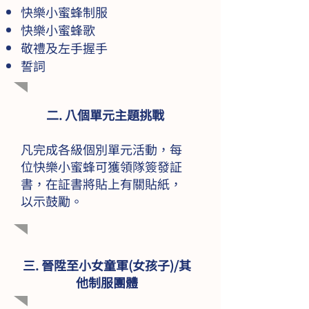
快樂小蜜蜂制服
快樂小蜜蜂歌
敬禮及左手握手
誓詞
二. 八個單元主題挑戰
​凡完成各級個別單元活動，每
位快樂小蜜蜂可獲領隊簽發証
書，在証書將貼上有關貼紙，
以示鼓勵。
三. 晉陞至小女童軍(女孩子)/其
他制服團體