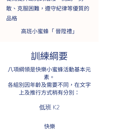
敢、克服困難，遵守紀律等優質的
品格​
高班小蜜蜂「 晉陞禮」
訓練綱要
八項綱領是快樂小蜜蜂活動基本元
素。
各組別因年齡及需要不同，在文字
上及推行方式稍有分別：
低班 K2
快樂