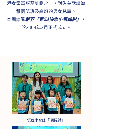
港女童軍服務計劃之一，對象為就讀幼
稚園低班及高班的男女兒童。
本園隸屬
新界「第53快樂小蜜蜂隊」
，
於2004年2月正式成立。
低班小蜜蜂「 晉陞禮」