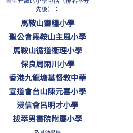
業生升讀的小學包括（排名不分
先後）：
馬鞍山靈糧小學
聖公會馬鞍山主風小學
馬鞍山循道衞理小學
保良局雨川小學
香港九龍塘基督教中華
宣道會台山陳元喜小學
浸信會呂明才小學
​拔萃男書院附屬小學
​及其他學校